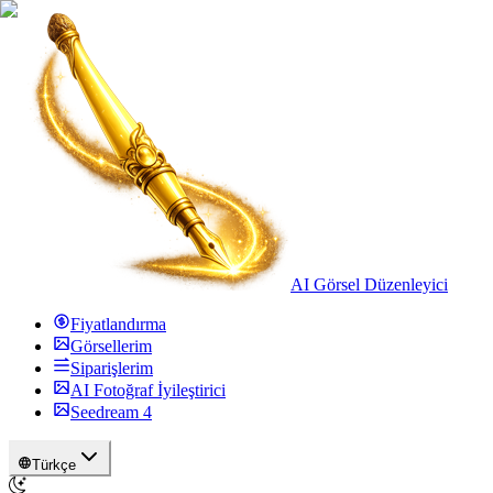
AI Görsel Düzenleyici
Fiyatlandırma
Görsellerim
Siparişlerim
AI Fotoğraf İyileştirici
Seedream 4
Türkçe