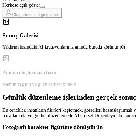
Herkese açık göster
Oluşturmak için giriş yapın
Sonuç Galerisi
Yıldırım hızındaki AI kreasyonlarınız anında burada görünür (0)
Anında oluşturmaya hazır
İsteminizi girin ve gücü serbest bırakın
Günlük düzenleme işlerinden gerçek sonuç
Bu örnekler, insanların fikirleri keşfetmek, görselleri hassaslaştırmak 
pazarlamada ve günlük düzenlemede AI Görsel Düzenleyici bu süreci da
Fotoğrafı karakter figürüne dönüştürün