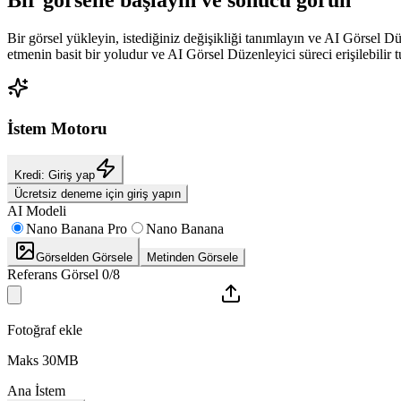
Bir görselle başlayın ve sonucu görün
Bir görsel yükleyin, istediğiniz değişikliği tanımlayın ve AI Görsel Dü
etmenin basit bir yoludur ve AI Görsel Düzenleyici süreci erişilebilir tu
İstem Motoru
Kredi: Giriş yap
Ücretsiz deneme için giriş yapın
AI Modeli
Nano Banana Pro
Nano Banana
Görselden Görsele
Metinden Görsele
Referans Görsel 0/8
Fotoğraf ekle
Maks 30MB
Ana İstem