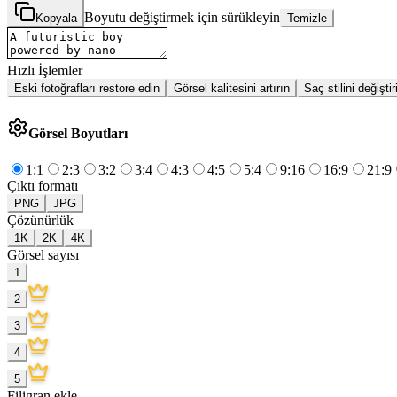
Boyutu değiştirmek için sürükleyin
Kopyala
Temizle
Hızlı İşlemler
Eski fotoğrafları restore edin
Görsel kalitesini artırın
Saç stilini değiştir
Görsel Boyutları
1:1
2:3
3:2
3:4
4:3
4:5
5:4
9:16
16:9
21:9
Çıktı formatı
PNG
JPG
Çözünürlük
1K
2K
4K
Görsel sayısı
1
2
3
4
5
Filigran ekle