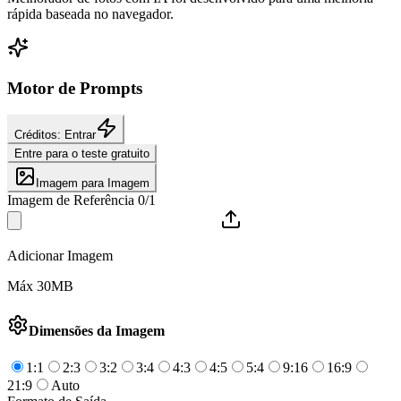
rápida baseada no navegador.
Motor de Prompts
Créditos: Entrar
Entre para o teste gratuito
Imagem para Imagem
Imagem de Referência 0/1
Adicionar Imagem
Máx 30MB
Dimensões da Imagem
1:1
2:3
3:2
3:4
4:3
4:5
5:4
9:16
16:9
21:9
Auto