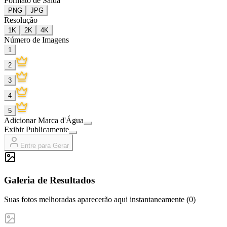
Formato de Saída
PNG
JPG
Resolução
1K
2K
4K
Número de Imagens
1
2
3
4
5
Adicionar Marca d'Água
Exibir Publicamente
Entre para Gerar
Galeria de Resultados
Suas fotos melhoradas aparecerão aqui instantaneamente (0)