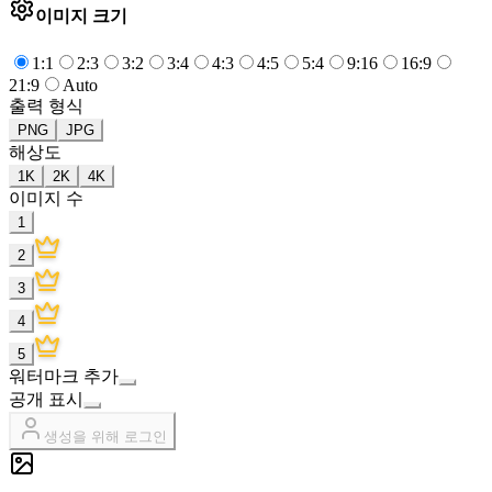
이미지 크기
1:1
2:3
3:2
3:4
4:3
4:5
5:4
9:16
16:9
21:9
Auto
출력 형식
PNG
JPG
해상도
1K
2K
4K
이미지 수
1
2
3
4
5
워터마크 추가
공개 표시
생성을 위해 로그인