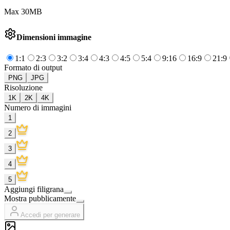
Max 30MB
Dimensioni immagine
1:1
2:3
3:2
3:4
4:3
4:5
5:4
9:16
16:9
21:9
Formato di output
PNG
JPG
Risoluzione
1K
2K
4K
Numero di immagini
1
2
3
4
5
Aggiungi filigrana
Mostra pubblicamente
Accedi per generare