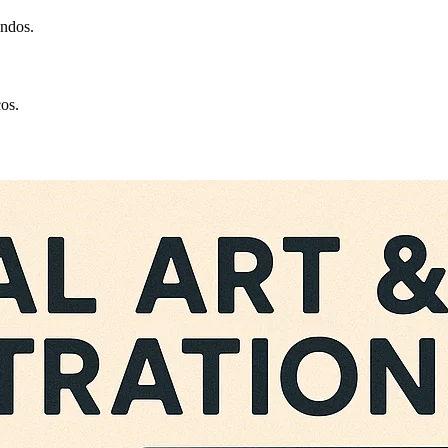
undos.
cos.