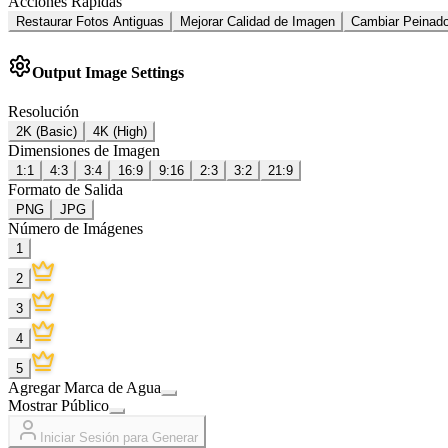
Acciones Rápidas
Restaurar Fotos Antiguas
Mejorar Calidad de Imagen
Cambiar Peinad
Output Image Settings
Resolución
2K (Basic)
4K (High)
Dimensiones de Imagen
1:1
4:3
3:4
16:9
9:16
2:3
3:2
21:9
Formato de Salida
PNG
JPG
Número de Imágenes
1
2
3
4
5
Agregar Marca de Agua
Mostrar Público
Iniciar Sesión para Generar