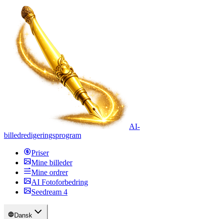
AI-
billedredigeringsprogram
Priser
Mine billeder
Mine ordrer
AI Fotoforbedring
Seedream 4
Dansk