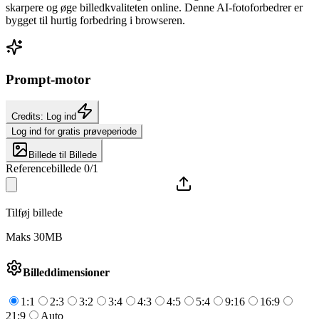
skarpere og øge billedkvaliteten online. Denne AI-fotoforbedrer er
bygget til hurtig forbedring i browseren.
Prompt-motor
Credits: Log ind
Log ind for gratis prøveperiode
Billede til Billede
Referencebillede 0/1
Tilføj billede
Maks 30MB
Billeddimensioner
1:1
2:3
3:2
3:4
4:3
4:5
5:4
9:16
16:9
21:9
Auto