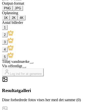
Output-format
PNG
JPG
Opløsning
1K
2K
4K
Antal billeder
1
2
3
4
5
Tilføj vandmærke
Vis offentligt
Log ind for at generere
Resultatgalleri
Dine forbedrede fotos vises her med det samme (0)