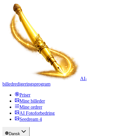
AI-
billedredigeringsprogram
Priser
Mine billeder
Mine ordrer
AI Fotoforbedring
Seedream 4
Dansk